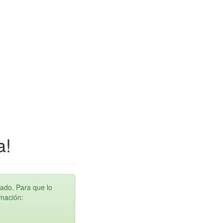
a!
ado. Para que lo
rmación: