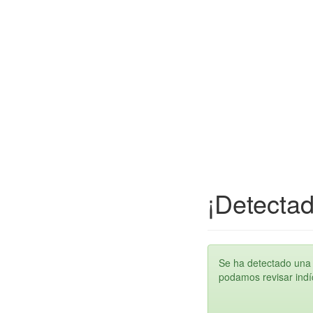
¡Detectad
Se ha detectado una 
podamos revisar indíc