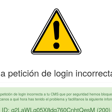
a petición de login incorrect
petición de login incorrecta a tu CMS que por seguridad hemos bloque
anos a qué hora has tenido el problema y facilítanos la siguiente info
ID: q2LaWLq05X8dq760CnhtQesM (200)