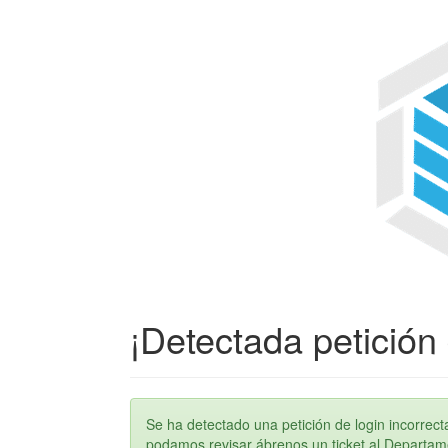
¡Detectada petición 
Se ha detectado una petición de login incorre
podamos revisar ábrenos un ticket al Departame