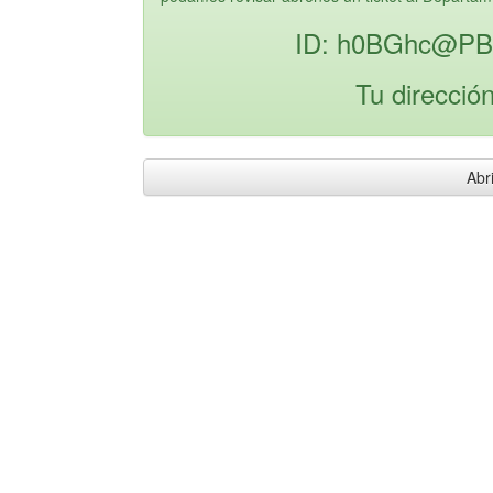
ID: h0BGhc@PB
Tu direcció
Abri