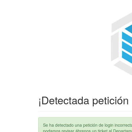
¡Detectada petición 
Se ha detectado una petición de login incorre
podamos revisar ábrenos un ticket al Departame