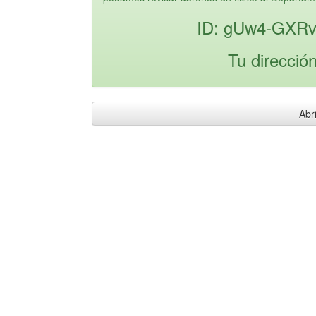
ID: gUw4-GXRv
Tu direcció
Abri