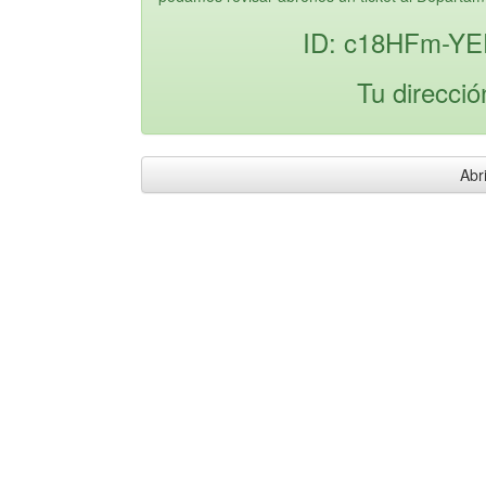
ID: c18HFm-YE
Tu direcció
Abri