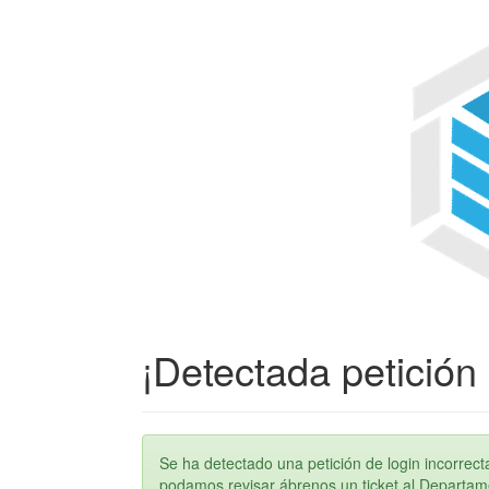
¡Detectada petición 
Se ha detectado una petición de login incorre
podamos revisar ábrenos un ticket al Departame