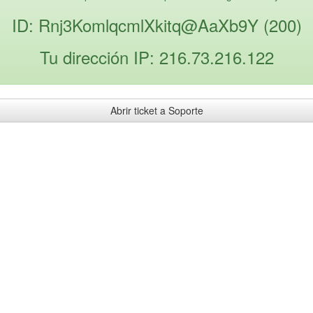
ID: Rnj3KomlqcmlXkitq@AaXb9Y (200)
Tu dirección IP: 216.73.216.122
Abrir ticket a Soporte