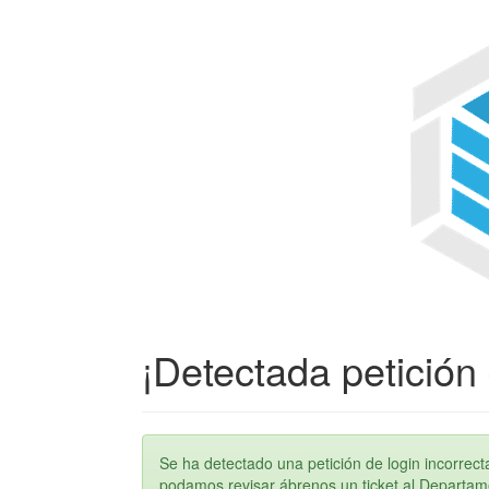
¡Detectada petición 
Se ha detectado una petición de login incorre
podamos revisar ábrenos un ticket al Departame