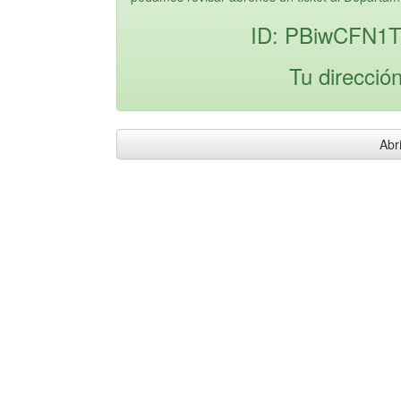
ID: PBiwCFN1T
Tu direcció
Abri