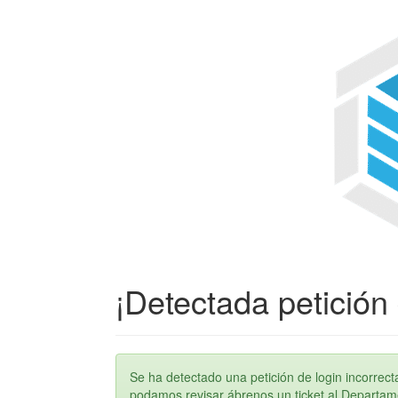
¡Detectada petición 
Se ha detectado una petición de login incorre
podamos revisar ábrenos un ticket al Departame