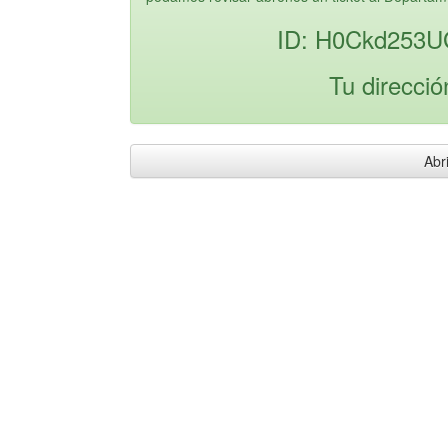
ID: H0Ckd253U
Tu direcció
Abri